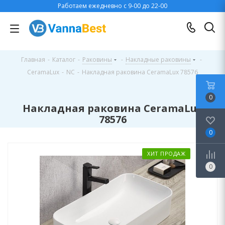
Работаем ежедневно с 9-00 до 22-00
Главная
-
Каталог
-
Раковины
-
Накладные раковины
-
CeramaLux
-
NC
-
Накладная раковина CeramaLux 78576
0
Накладная раковина CeramaLux
78576
0
ХИТ ПРОДАЖ
0