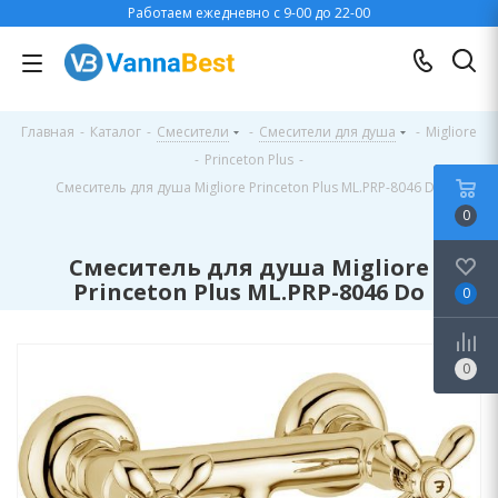
Работаем ежедневно с 9-00 до 22-00
Главная
-
Каталог
-
Смесители
-
Смесители для душа
-
Migliore
-
Princeton Plus
-
Смеситель для душа Migliore Princeton Plus ML.PRP-8046 Do
0
Смеситель для душа Migliore
Princeton Plus ML.PRP-8046 Do
0
0