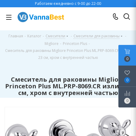
Работаем ежедневно с 9-00 до 22-00
Главная
-
Каталог
-
Смесители
-
Смесители для раковины
-
Migliore
-
Princeton Plus
-
Смеситель для раковины Migliore Princeton Plus ML.PRP-8069.CR излив
23 см, хром с внутренней частью
0
Смеситель для раковины Migliore
0
Princeton Plus ML.PRP-8069.CR излив 23
см, хром с внутренней частью
0