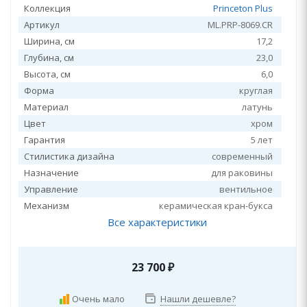
Коллекция
Princeton Plus
Артикул
ML.PRP-8069.CR
Ширина, см
17,2
Глубина, см
23,0
Высота, см
6,0
Форма
круглая
Материал
латунь
Цвет
хром
Гарантия
5 лет
Стилистика дизайна
современный
Назначение
для раковины
Управление
вентильное
Механизм
керамическая кран-букса
Все характеристики
23 700
₽
Очень мало
Нашли дешевле?