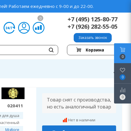
ей! Работаем ежедневно с 9-00 и до 22-00.
+7 (495) 125-80-77
0
+7 (926) 282-55-05
Заказать звонок
Корзина
0
0
0
Товар снят с производства,
020411
но есть аналогичный товар
и для душа
Нет в наличии
настенный
Migliore