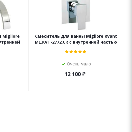
Migliore
Смеситель для ванны Migliore Kvant
С
нутренней
ML.KVT-2772.CR с внутренней частью
Очень мало
12 100
₽