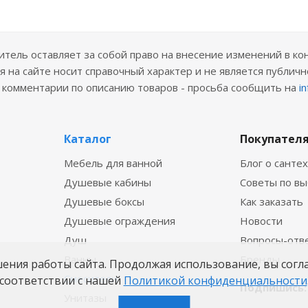
ель оставляет за собой право на внесение изменений в ко
 на сайте носит справочный характер и не является публичн
е комментарии по описанию товаров - просьба сообщить на
i
Каталог
Покупател
Мебель для ванной
Блог о санте
Душевые кабины
Советы по в
Душевые боксы
Как заказать
Душевые ограждения
Новости
Душ
Вопросы-отв
Ванны
Бренды
шения работы сайта. Продолжая использование, вы согл
Смесители
соответствии с нашей
Политикой конфиденциальности
Подпишись:
Унитазы