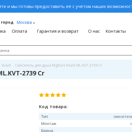
ите и мы готовы предоставить её с учётом наших возможност
Москва
 город
вка
Оплата
Гарантия и возврат
О нас
Контакты
-
Kvant
-
Смеситель для душа Migliore Kvant ML.KVT-2739 Cr
L.KVT-2739 Cr
Код товара:
Тип
смесител
Монтаж
Бренд