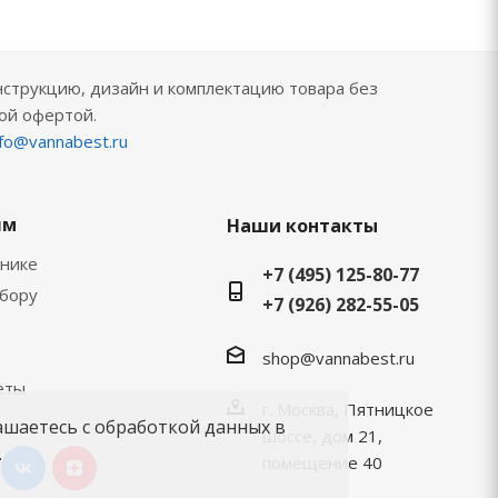
нструкцию, дизайн и комплектацию товара без
ой офертой.
nfo@vannabest.ru
ям
Наши контакты
хнике
+7 (495) 125-80-77
ыбору
+7 (926) 282-55-05
shop@vannabest.ru
еты
г. Москва, Пятницкое
ашаетесь с обработкой данных в
шоссе, дом 21,
.
помещение 40