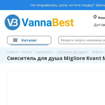
Не понравилась цена, хотите скидку? Звон
Ваш
Доста
Каталог
Главная
-
Каталог
-
Смесители
-
Смесители для душа
-
Migliore
Смеситель для душа Migliore Kvant M