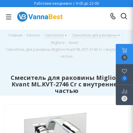
Работаем ежедневно с 9-00 до 22-00
Главная
-
Каталог
-
Смесители
-
Смесители для раковины
-
Migliore
-
Kvant
-
Смеситель для раковины Migliore Kvant ML.KVT-2746 Cr с внутренней
частью
0
Смеситель для раковины Migliore
0
Kvant ML.KVT-2746 Cr с внутренней
частью
0