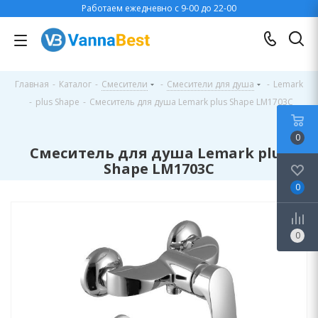
Работаем ежедневно с 9-00 до 22-00
Главная
-
Каталог
-
Смесители
-
Смесители для душа
-
Lemark
-
plus Shape
-
Смеситель для душа Lemark plus Shape LM1703C
0
Смеситель для душа Lemark plus
Shape LM1703C
0
0