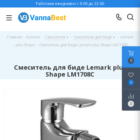
Работаем ежедневно с 9-00 до 22-00
Главная
-
Каталог
-
Смесители
-
Смесители для биде
-
Lemark
-
plus Shape
-
Смеситель для биде Lemark plus Shape LM1708C
0
Смеситель для биде Lemark plus
Shape LM1708C
0
0