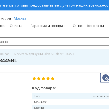
ите и мы готовы предоставить её с учётом наших возможност
Москва
 город
вка
Оплата
Гарантия и возврат
О нас
Контакты
Balear
-
Смеситель для кухни Olive'S Balear 13445BL
13445BL
Код товара:
Тип
смесители
Монтаж
Бренд