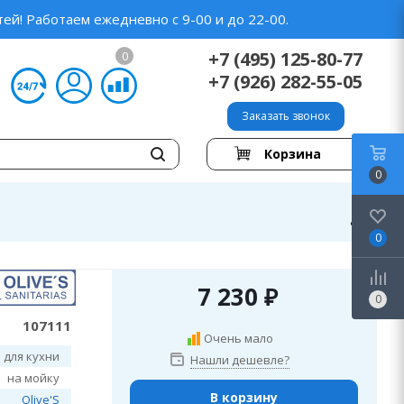
ей! Работаем ежедневно с 9-00 и до 22-00.
+7 (495) 125-80-77
0
+7 (926) 282-55-05
Заказать звонок
Корзина
0
0
7 230
₽
0
107111
Очень мало
 для кухни
Нашли дешевле?
на мойку
В корзину
Olive'S