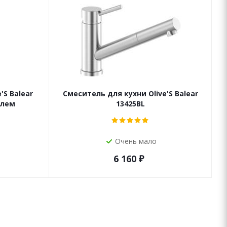
'S Balear
Смеситель для кухни Olive'S Balear
елем
13425BL
Очень мало
6 160
₽