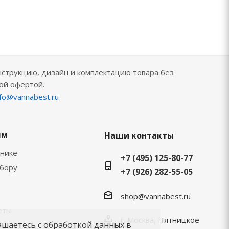
нструкцию, дизайн и комплектацию товара без
ой офертой.
nfo@vannabest.ru
ям
Наши контакты
хнике
+7 (495) 125-80-77
ыбору
+7 (926) 282-55-05
shop@vannabest.ru
еты
г. Москва, Пятницкое
ашаетесь с обработкой данных в