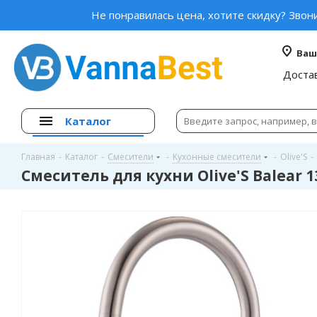
Не понравилась цена, хотите скидку? Звон
Ваш
Доста
Каталог
Главная
-
Каталог
-
Смесители
-
Кухонные смесители
-
Olive'S
-
Смеситель для кухни Olive'S Balear 