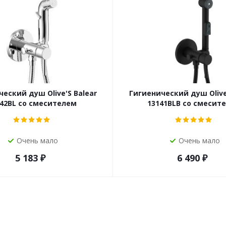
еский душ Olive'S Balear
Гигиенический душ Olive
142BL со смесителем
13141BLB со смесит
Очень мало
Очень мало
5 183
₽
6 490
₽