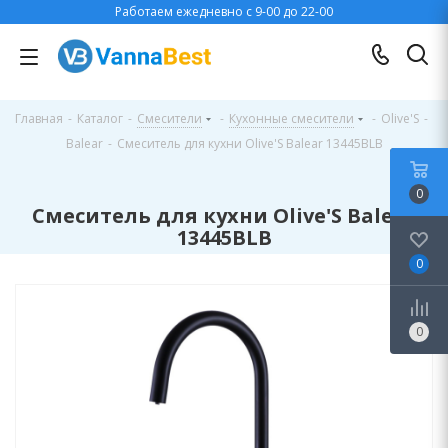
Работаем ежедневно с 9-00 до 22-00
Главная
-
Каталог
-
Смесители
-
Кухонные смесители
-
Olive'S
-
Balear
-
Смеситель для кухни Olive'S Balear 13445BLB
0
Смеситель для кухни Olive'S Balear
13445BLB
0
0