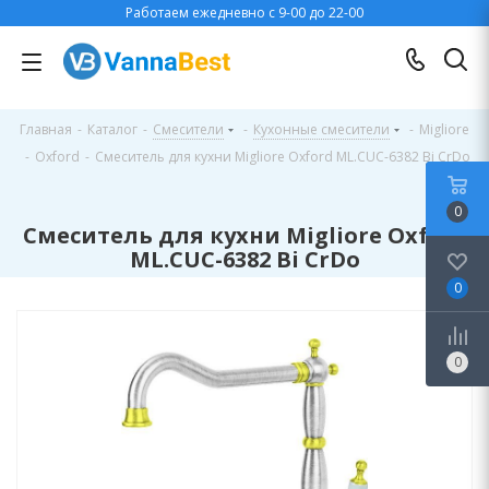
Работаем ежедневно с 9-00 до 22-00
Главная
-
Каталог
-
Смесители
-
Кухонные смесители
-
Migliore
-
Oxford
-
Смеситель для кухни Migliore Oxford ML.CUC-6382 Bi CrDo
0
Смеситель для кухни Migliore Oxford
ML.CUC-6382 Bi CrDo
0
0