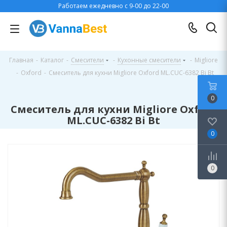
Работаем ежедневно с 9-00 до 22-00
Главная
-
Каталог
-
Смесители
-
Кухонные смесители
-
Migliore
-
Oxford
-
Смеситель для кухни Migliore Oxford ML.CUC-6382 Bi Bt
0
Смеситель для кухни Migliore Oxford
ML.CUC-6382 Bi Bt
0
0