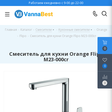
Работаем ежедневно с 9-00 до 22-00
Главная
-
Каталог
-
Смесители
-
Кухонные смесители
-
Orange
-
Flipo
-
Смеситель для кухни Orange Flipo M23-000cr
0
Смеситель для кухни Orange Flipo
M23-000cr
0
0