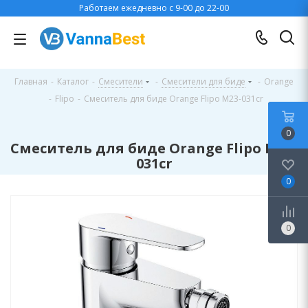
Работаем ежедневно с 9-00 до 22-00
Главная
-
Каталог
-
Смесители
-
Смесители для биде
-
Orange
-
Flipo
-
Смеситель для биде Orange Flipo M23-031cr
0
Смеситель для биде Orange Flipo M23-
031cr
0
0