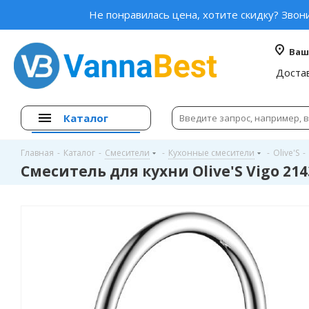
Не понравилась цена, хотите скидку? Звон
Ваш
Доста
Каталог
Главная
-
Каталог
-
Смесители
-
Кухонные смесители
-
Olive'S
-
Смеситель для кухни Olive'S Vigo 21