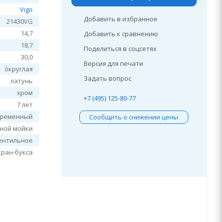
Vigo
Добавить в избранное
21430VG
14,7
Добавить к сравнению
18,7
Поделиться в соцсетях
30,0
Версия для печати
округлая
Задать вопрос
латунь
хром
+7 (495) 125-80-77
7 лет
временный
Сообщить о снижении цены
нной мойки
ентильное
кран-букса