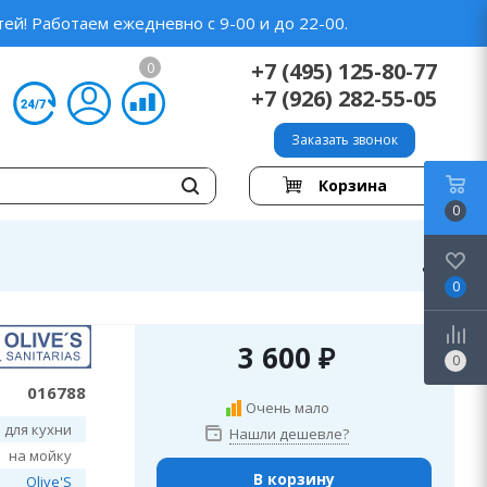
ей! Работаем ежедневно с 9-00 и до 22-00.
+7 (495) 125-80-77
0
+7 (926) 282-55-05
Заказать звонок
Корзина
0
0
3 600
₽
0
016788
Очень мало
 для кухни
Нашли дешевле?
на мойку
В корзину
Olive'S