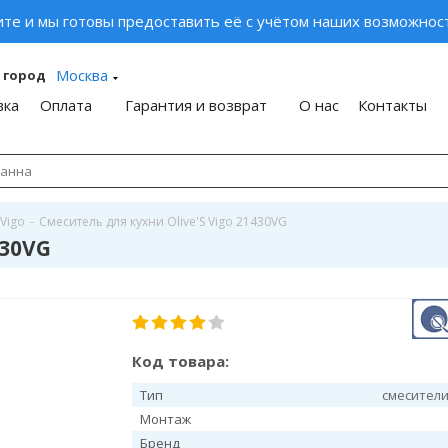
ите и мы готовы предоставить её с учётом наших возможност
Москва
 город
вка
Оплата
Гарантия и возврат
О нас
Контакты
Vigo
-
Смеситель для кухни Olive'S Vigo 21430VG
430VG
Код товара:
Тип
смесители
Монтаж
Бренд