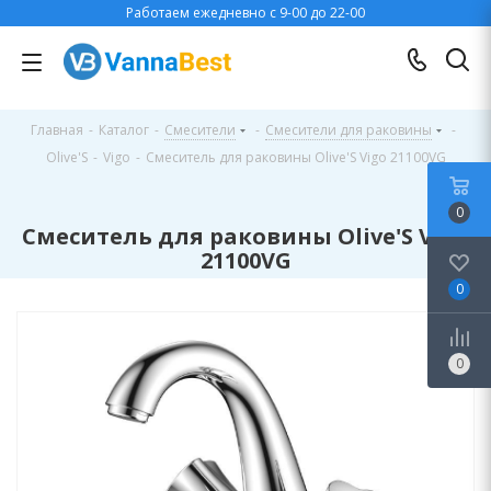
Работаем ежедневно с 9-00 до 22-00
Главная
-
Каталог
-
Смесители
-
Смесители для раковины
-
Olive'S
-
Vigo
-
Смеситель для раковины Olive'S Vigo 21100VG
0
Смеситель для раковины Olive'S Vigo
21100VG
0
0