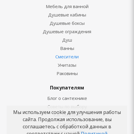
Мебель для ванной
Душевые кабины
Душевые боксы
Душевые ограждения
Душ
Ванны
Смесители
Унитазы
Раковины
Покупателям
Блог о сантехнике
Советы по выбору
Мы используем cookie для улучшения работы
Как заказать
сайта. Продолжая использование, вы
Новости
соглашаетесь с обработкой данных в
Вопросы-ответы
соответствии с нашей
Политикой