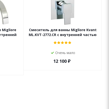
Migliore
Смеситель для ванны Migliore Kvant
С
нутренней
ML.KVT-2772.CR с внутренней частью
Очень мало
12 100
₽