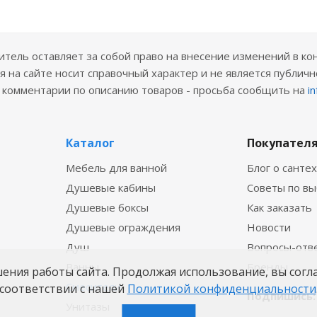
ель оставляет за собой право на внесение изменений в ко
 на сайте носит справочный характер и не является публичн
е комментарии по описанию товаров - просьба сообщить на
i
Каталог
Покупател
Мебель для ванной
Блог о санте
Душевые кабины
Советы по в
Душевые боксы
Как заказать
Душевые ограждения
Новости
Душ
Вопросы-отв
Ванны
Бренды
шения работы сайта. Продолжая использование, вы согл
Смесители
соответствии с нашей
Политикой конфиденциальности
Подпишись:
Унитазы