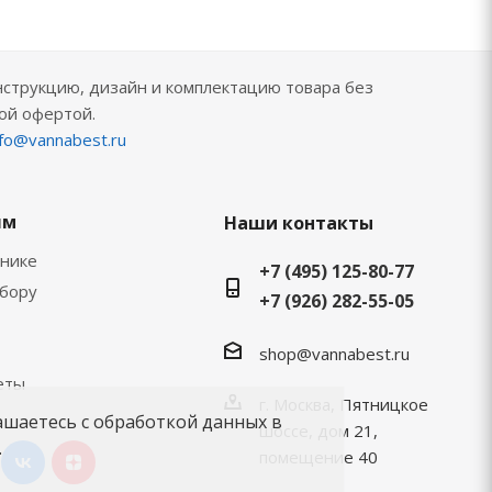
нструкцию, дизайн и комплектацию товара без
ой офертой.
nfo@vannabest.ru
ям
Наши контакты
хнике
+7 (495) 125-80-77
ыбору
+7 (926) 282-55-05
shop@vannabest.ru
еты
г. Москва, Пятницкое
ашаетесь с обработкой данных в
шоссе, дом 21,
.
помещение 40