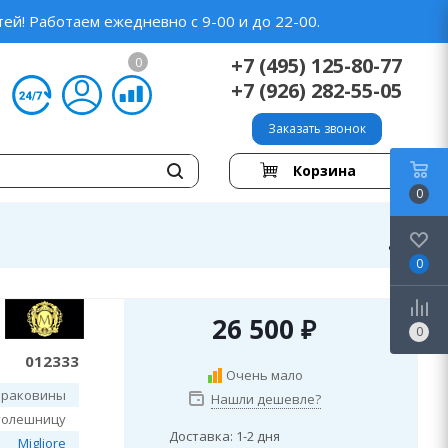
ей! Работаем ежедневно с 9-00 и до 22-00.
+7 (495) 125-80-77
0
+7 (926) 282-55-05
Заказать звонок
Корзина
0
0
26 500
₽
0
012333
Очень мало
й раковины
Нашли дешевле?
толешницу
Доставка: 1-2 дня
Migliore