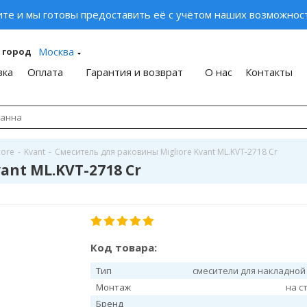
ите и мы готовы предоставить её с учётом наших возможност
Москва
 город
вка
Оплата
Гарантия и возврат
О нас
Контакты
iore
-
Kvant
-
Смеситель для раковины Migliore Kvant ML.KVT-2718 Cr
ant ML.KVT-2718 Cr
Код товара:
Тип
смесители для накладно
Монтаж
на с
Бренд