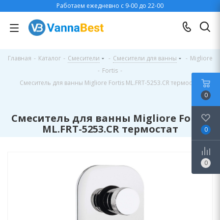
Работаем ежедневно с 9-00 до 22-00
Главная
-
Каталог
-
Смесители
-
Смесители для ванны
-
Migliore
-
Fortis
-
Смеситель для ванны Migliore Fortis ML.FRT-5253.CR термостат
0
Смеситель для ванны Migliore Fortis
ML.FRT-5253.CR термостат
0
0