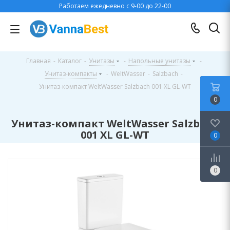
Работаем ежедневно с 9-00 до 22-00
Главная
-
Каталог
-
Унитазы
-
Напольные унитазы
-
Унитаз-компакты
-
WeltWasser
-
Salzbach
-
Унитаз-компакт WeltWasser Salzbach 001 XL GL-WT
0
Унитаз-компакт WeltWasser Salzbach
001 XL GL-WT
0
0