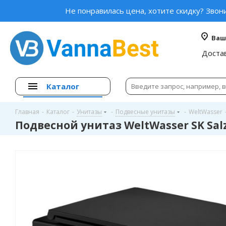
Не понравилась цена, хотите скидку? Звон
Ваш
Доста
Каталог
Главная
-
Каталог
-
Унитазы
-
Подвесные унитазы
-
WeltWasser
Подвесной унитаз WeltWasser SK Sa