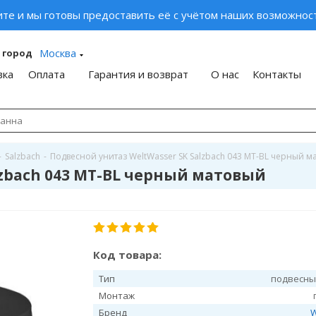
ите и мы готовы предоставить её с учётом наших возможност
Москва
 город
вка
Оплата
Гарантия и возврат
О нас
Контакты
-
Salzbach
-
Подвесной унитаз WeltWasser SK Salzbach 043 MT-BL черный м
lzbach 043 MT-BL черный матовый
Код товара:
Тип
подвесны
Монтаж
Бренд
W