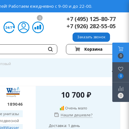
ей! Работаем ежедневно с 9-00 и до 22-00.
+7 (495) 125-80-77
0
+7 (926) 282-55-05
Заказать звонок
Корзина
0
атовый
0
10 700
₽
0
189046
Очень мало
е унитазы
Нашли дешевле?
подвесной
Доставка: 1 день
eltWasser