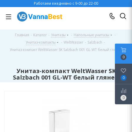
Работаем ежедневно с 9-00 до 22-00
Главная
-
Каталог
-
Унитазы
-
Напольные унитазы
-
Унитаз-компакты
-
WeltWasser
-
Salzbach
-
Унитаз-компакт WeltWasser SK Salzbach 001 GL-WT белый глянец
0
Унитаз-компакт WeltWasser SK
Salzbach 001 GL-WT белый глянец
0
0