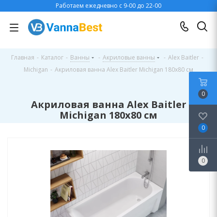
Работаем ежедневно с 9-00 до 22-00
Главная
-
Каталог
-
Ванны
-
Акриловые ванны
-
Alex Baitler
-
Michigan
-
Акриловая ванна Alex Baitler Michigan 180x80 см
0
Акриловая ванна Alex Baitler
Michigan 180x80 см
0
0