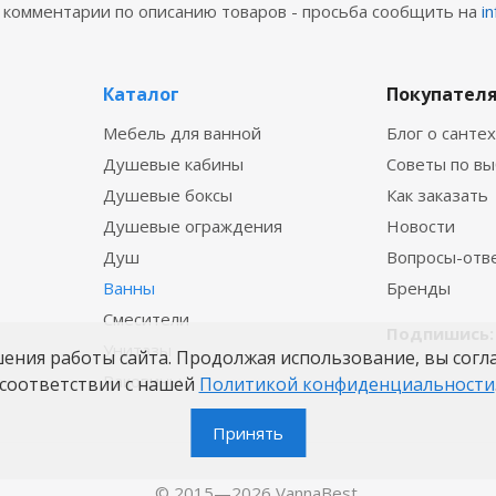
е комментарии по описанию товаров - просьба сообщить на
i
Каталог
Покупател
Мебель для ванной
Блог о санте
Душевые кабины
Советы по в
Душевые боксы
Как заказать
Душевые ограждения
Новости
Душ
Вопросы-отв
Ванны
Бренды
Смесители
Подпишись:
Унитазы
шения работы сайта. Продолжая использование, вы согл
Раковины
соответствии с нашей
Политикой конфиденциальности
Принять
© 2015—2026 VannaBest