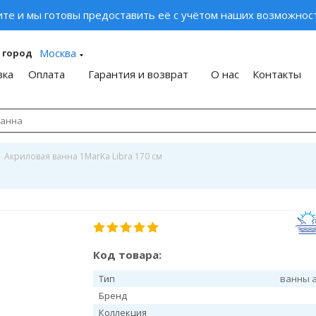
ите и мы готовы предоставить её с учётом наших возможност
Москва
 город
вка
Оплата
Гарантия и возврат
О нас
Контакты
-
Акриловая ванна 1MarKa Libra 170 см
м
Код товара:
Тип
ванны 
Бренд
Коллекция