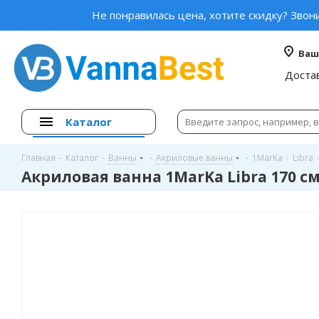
Не понравилась цена, хотите скидку? Звон
Ваш
Доста
Каталог
Главная
-
Каталог
-
Ванны
-
Акриловые ванны
-
1MarKa
-
Libra
Акриловая ванна 1MarKa Libra 170 с