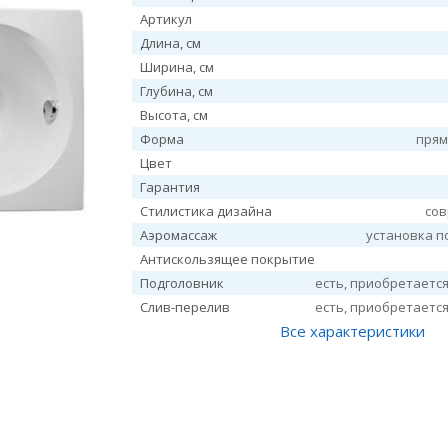
Артикул
Длина, см
Ширина, см
Глубина, см
Высота, см
Форма
прям
Цвет
Гарантия
Стилистика дизайна
со
Аэромассаж
установка п
Антискользящее покрытие
Подголовник
есть, приобретаетс
Слив-перелив
есть, приобретаетс
Все характеристики