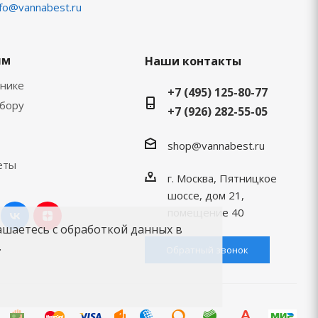
nfo@vannabest.ru
ям
Наши контакты
хнике
+7 (495) 125-80-77
ыбору
+7 (926) 282-55-05
shop@vannabest.ru
еты
г. Москва, Пятницкое
шоссе, дом 21,
помещение 40
ашаетесь с обработкой данных в
.
Обратный звонок