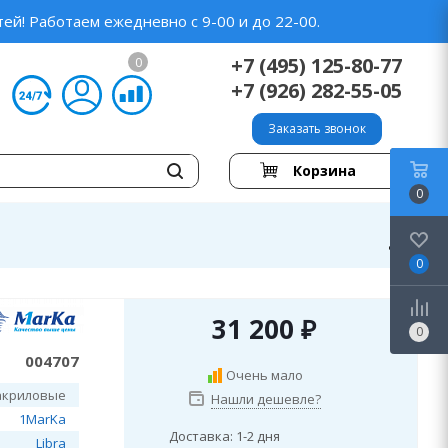
ей! Работаем ежедневно с 9-00 и до 22-00.
+7 (495) 125-80-77
0
+7 (926) 282-55-05
Заказать звонок
Корзина
0
0
31 200
₽
0
004707
Очень мало
акриловые
Нашли дешевле?
1MarKa
Доставка: 1-2 дня
Libra