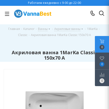
Работаем ежедневно с 9-00 до 22-00
Главная
-
Каталог
-
Ванны
-
Акриловые ванны
-
1MarKa
-
Classic
-
Акриловая ванна 1MarKa Classic 150х70 A
0
Акриловая ванна 1MarKa Classic
150х70 A
0
0