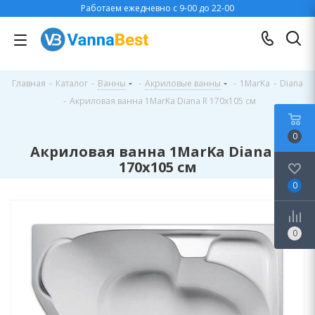
Работаем ежедневно с 9-00 до 22-00
Главная
-
Каталог
-
Ванны
-
Акриловые ванны
-
1MarKa
-
Diana
-
Акриловая ванна 1MarKa Diana R 170x105 см
0
Акриловая ванна 1MarKa Diana R
170x105 см
0
0