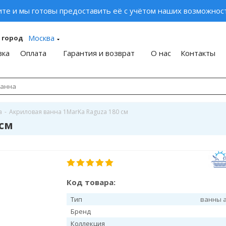
ите и мы готовы предоставить её с учётом наших возможност
Москва
 город
вка
Оплата
Гарантия и возврат
О нас
Контакты
a
-
Акриловая ванна 1MarKa Raguza 180 см
 см
Код товара:
Тип
ванны 
Бренд
Коллекция