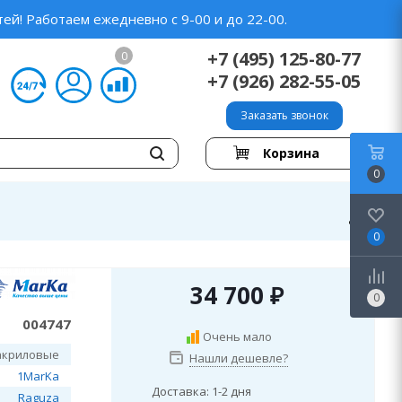
ей! Работаем ежедневно с 9-00 и до 22-00.
+7 (495) 125-80-77
0
+7 (926) 282-55-05
Заказать звонок
Корзина
0
0
34 700
₽
0
004747
Очень мало
акриловые
Нашли дешевле?
1MarKa
Доставка: 1-2 дня
Raguza