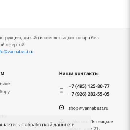
нструкцию, дизайн и комплектацию товара без
ой офертой.
nfo@vannabest.ru
ям
Наши контакты
хнике
+7 (495) 125-80-77
ыбору
+7 (926) 282-55-05
shop@vannabest.ru
еты
г. Москва, Пятницкое
ашаетесь с обработкой данных в
шоссе, дом 21,