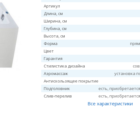
Артикул
Длина, см
Ширина, см
Глубина, см
Высота, см
Форма
прям
Цвет
Гарантия
Стилистика дизайна
со
Аэромассаж
установка п
Антискользящее покрытие
Подголовник
есть, приобретаетс
Слив-перелив
есть, приобретаетс
Все характеристики