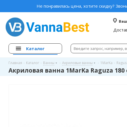
Не понравилась цена, хотите скидку? Звон
Ваш
Доста
Каталог
Главная
-
Каталог
-
Ванны
-
Акриловые ванны
-
1MarKa
-
Raguz
Акриловая ванна 1MarKa Raguza 180