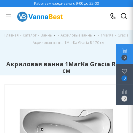
Работаем ежедневно с 9-00 до 22-00
Главная
-
Каталог
-
Ванны
-
Акриловые ванны
-
1MarKa
-
Gracia
-
Акриловая ванна 1MarKa Gracia R 170 см
0
Акриловая ванна 1MarKa Gracia R 170
см
0
0