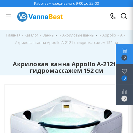
Работаем ежедневно с 9-00 до 22-00
Главная
-
Каталог
-
Ванны
-
Акриловые ванны
-
Appollo
-
A
-
Акриловая ванна Appollo A-2121 с гидромассажем 152 см
0
Акриловая ванна Appollo A-2121 с
гидромассажем 152 см
0
0