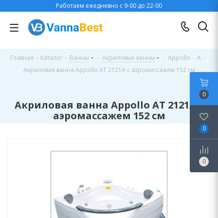
Работаем ежедневно с 9-00 до 22-00
Главная
-
Каталог
-
Ванны
-
Акриловые ванны
-
Appollo
-
A
-
Акриловая ванна Appollo AT 2121A с аэромассажем 152 см
0
Акриловая ванна Appollo AT 2121A с
аэромассажем 152 см
0
0