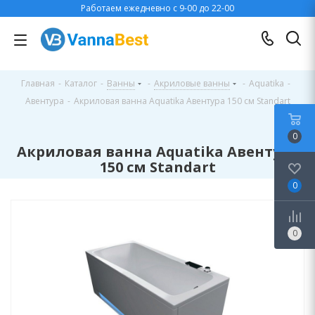
Работаем ежедневно с 9-00 до 22-00
Главная
-
Каталог
-
Ванны
-
Акриловые ванны
-
Aquatika
-
Авентура
-
Акриловая ванна Aquatika Авентура 150 см Standart
0
Акриловая ванна Aquatika Авентура
150 см Standart
0
0