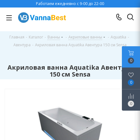
Работаем ежедневно с 9-00 до 22-00
Главная
-
Каталог
-
Ванны
-
Акриловые ванны
-
Aquatika
-
Авентура
-
Акриловая ванна Aquatika Авентура 150 см Sensa
0
Акриловая ванна Aquatika Авентура
150 см Sensa
0
0