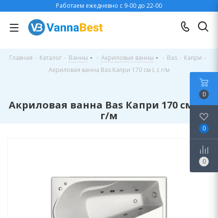
Работаем ежедневно с 9-00 до 22-00
Главная
-
Каталог
-
Ванны
-
Акриловые ванны
-
Bas
-
Капри
-
Акриловая ванна Bas Капри 170 см L с г/м
0
Акриловая ванна Bas Капри 170 см L с
г/м
0
0