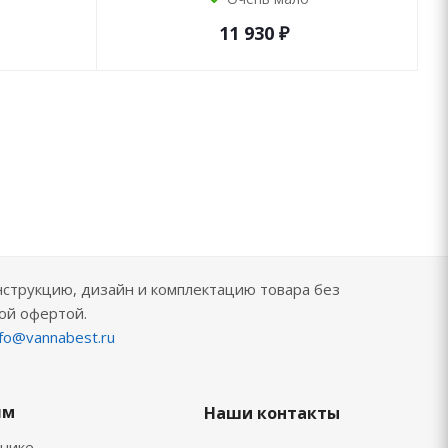
11 930
₽
нструкцию, дизайн и комплектацию товара без
ой офертой.
nfo@vannabest.ru
ям
Наши контакты
хнике