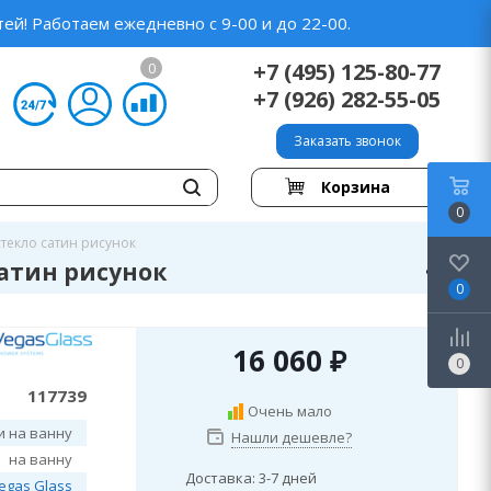
ей! Работаем ежедневно с 9-00 и до 22-00.
+7 (495) 125-80-77
0
+7 (926) 282-55-05
Заказать звонок
Корзина
0
стекло сатин рисунок
сатин рисунок
0
16 060
₽
0
117739
Очень мало
и на ванну
Нашли дешевле?
на ванну
Доставка: 3-7 дней
egas Glass