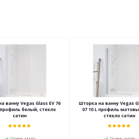
а ванну Vegas Glass EV 76
Шторка на ванну Vegas Gl
L профиль белый, стекло
07 10 L профиль матовы
сатин
стекло сатин
Очень мало
Очень мало