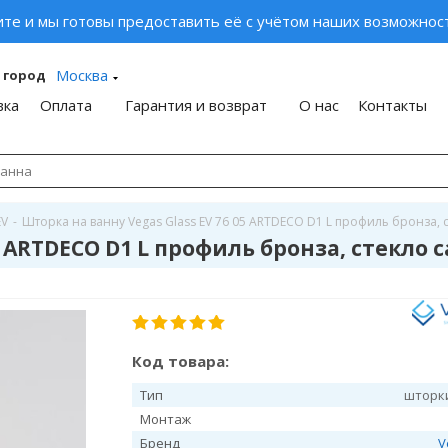
ите и мы готовы предоставить её с учётом наших возможност
Москва
 город
вка
Оплата
Гарантия и возврат
О нас
Контакты
EV
-
Шторка на ванну Vegas Glass EV 76 05 ARTDECO D1 L профиль бронза, 
5 ARTDECO D1 L профиль бронза, стекло 
Код товара:
Тип
шторк
Монтаж
Бренд
V