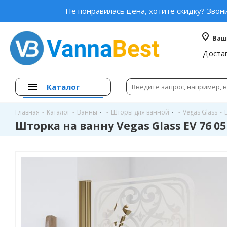
Не понравилась цена, хотите скидку? Звон
Ваш
Доста
Каталог
Главная
-
Каталог
-
Ванны
-
Шторы для ванной
-
Vegas Glass
-
Шторка на ванну Vegas Glass EV 76 0