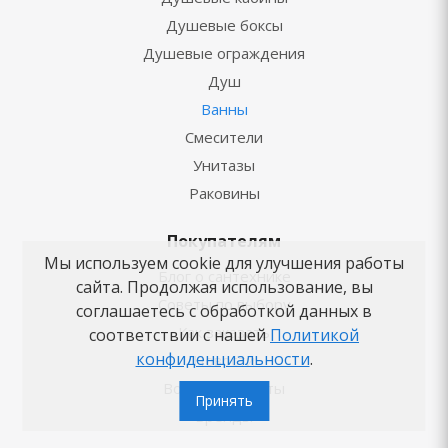
Душевые боксы
Душевые ограждения
Душ
Ванны
Смесители
Унитазы
Раковины
Покупателям
Мы используем cookie для улучшения работы
Блог о сантехнике
сайта. Продолжая использование, вы
Советы по выбору
соглашаетесь с обработкой данных в
Как заказать
соответствии с нашей
Политикой
конфиденциальности
.
Новости
Вопросы-ответы
Принять
Бренды