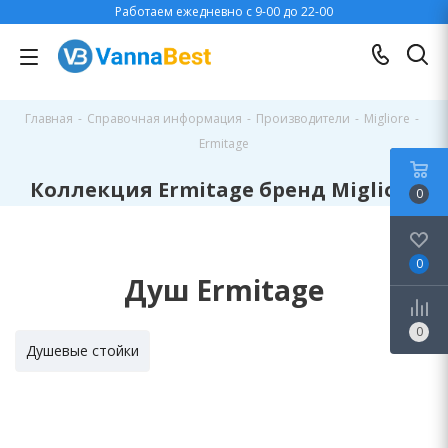
Работаем ежедневно с 9-00 до 22-00
Главная
-
Справочная информация
-
Производители
-
Migliore
-
Ermitage
Коллекция Ermitage бренд Migliore
0
0
Душ Ermitage
0
Душевые стойки