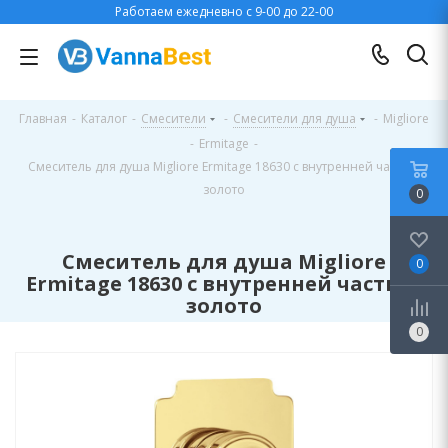
Работаем ежедневно с 9-00 до 22-00
Главная
-
Каталог
-
Смесители
-
Смесители для душа
-
Migliore
-
Ermitage
-
Смеситель для душа Migliore Ermitage 18630 с внутренней частью,
золото
0
Смеситель для душа Migliore
0
Ermitage 18630 с внутренней частью,
золото
0