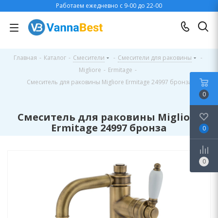
Работаем ежедневно с 9-00 до 22-00
Главная
-
Каталог
-
Смесители
-
Смесители для раковины
-
Migliore
-
Ermitage
-
Смеситель для раковины Migliore Ermitage 24997 бронза
0
Смеситель для раковины Migliore
Ermitage 24997 бронза
0
0