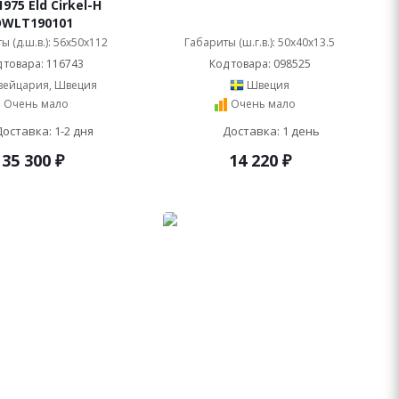
975 Eld Cirkel-H
OWLT190101
ы (д.ш.в.): 56x50x112
Габариты (ш.г.в.): 50x40x13.5
 товара: 116743
Код товара: 098525
ейцария, Швеция
Швеция
Очень мало
Очень мало
Доставка: 1-2 дня
Доставка: 1 день
35 300
₽
14 220
₽