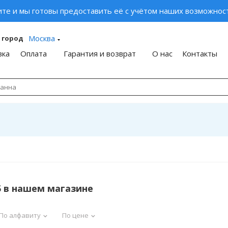
ите и мы готовы предоставить её с учётом наших возможност
Москва
 город
вка
Оплата
Гарантия и возврат
О нас
Контакты
5 в нашем магазине
По алфавиту
По цене