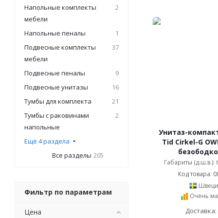
Напольные комплекты
2
мебели
Напольные пеналы
1
Подвесные комплекты
37
мебели
Подвесные пеналы
9
Подвесные унитазы
16
Тумбы для комплекта
21
Тумбы с раковинами
2
напольные
Унитаз-компакт
Ещё 4 раздела
Tid Cirkel-G O
безободк
Все разделы
205
Габариты (д.ш.в.):
Код товара: 0
Швеци
Фильтр по параметрам
Очень ма
Доставка:
Цена