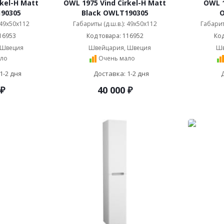
rkel-H Matt
OWL 1975 Vind Cirkel-H Matt
OWL 1
90305
Black OWLT190305
 49x50x112
Габариты (д.ш.в.): 49x50x112
Габарит
16953
Код товара: 116952
Код
 Швеция
Швейцария, Швеция
Шв
ло
Очень мало
1-2 дня
Доставка: 1-2 дня
₽
40 000
₽