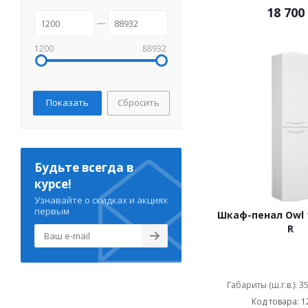
18 700
1200
88932
Сбросить
Будьте всегда в
курсе!
Узнавайте о скидках и акциях
первым
Шкаф-пенал Owl 1
R
Габариты (ш.г.в.): 3
Код товара: 1