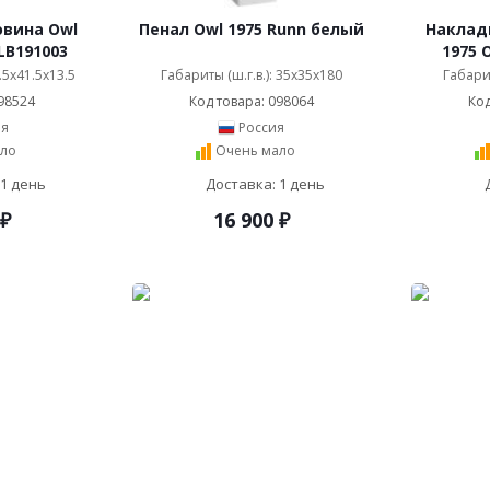
овина Owl
Пенал Owl 1975 Runn белый
Наклад
LB191003
1975 
0.5x41.5x13.5
Габариты (ш.г.в.): 35x35x180
Габарит
98524
Код товара: 098064
Код
я
Россия
ло
Очень мало
 1 день
Доставка: 1 день
₽
16 900
₽