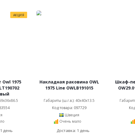
АКЦИЯ
 Owl 1975
Накладная раковина OWL
Шкаф-пен
WLT190702
1975 Line OWLB191015
OW29.0
овый
 69x36x86.5
Габариты (ш.г.в.): 40x40x13.5
Габариты
83554
Код товара: 097729
Код
я
Швеция
ло
Очень мало
 1 день
Доставка: 1 день