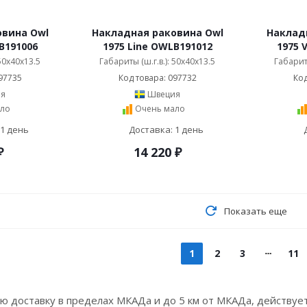
овина Owl
Накладная раковина Owl
Наклад
B191006
1975 Line OWLB191012
1975 
 50x40x13.5
Габариты (ш.г.в.): 50x40x13.5
Габариты
97735
Код товара: 097732
Код
я
Швеция
ло
Очень мало
 1 день
Доставка: 1 день
₽
14 220
₽
Показать еще
1
2
3
11
ую доставку в пределах МКАДа и до 5 км от МКАДа, действует