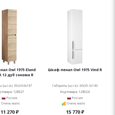
ал Owl 1975 Eland
Шкаф-пенал Owl 1975 Vind R
1.12 дуб сонома R
 (ш.г.в.): 35x34.6x187
Габариты (ш.г.в.): 30x35.3x140
 товара: 128527
Код товара: 128524
Россия
Россия
Очень мало
Очень мало
11 270
₽
15 770
₽