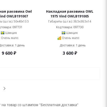
ная раковина Owl
Накладная раковина OWL
Vind OWLB191007
1975 Vind OWLB191005
 (ш.г.в.): 50x40x13.5
Габариты (ш.г.в.): 38.5x38.5x14
 товара: 097731
Код товара: 097730
Швеция
Швеция
Очень мало
Очень мало
Доставка: 1 день
Доставка: 1 день
9 600
₽
3 600
₽
 на товар со штампом "Бесплатная доставка"