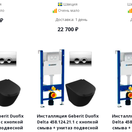
я
Швеция
Шв
ло
Очень мало
₽
Доставка: 1 день
22 700
₽
rit Duofix
Инсталляция Geberit Duofix
Инсталля
1 с кнопкой
Delta 458.124.21.1 с кнопкой
Delta 458
 подвесной
смыва + унитаз подвесной
смыва +