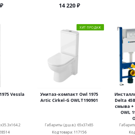
₽
14 220
₽
ХИТ ПРОДАЖ
975 Vessla
Унитаз-компакт Owl 1975
Инсталля
Artic Cirkel-G OWLT190901
Delta 458
смыва +
OWL 19
5x35.3x164.2
Габариты (д.ш.в.): 65x37x85
Габариты
28514
Код товара: 117156
Код