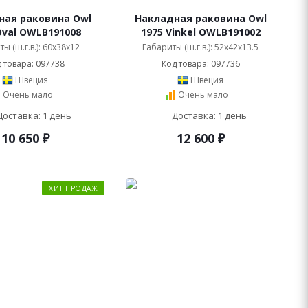
ная раковина Owl
Накладная раковина Owl
Oval OWLB191008
1975 Vinkel OWLB191002
ы (ш.г.в.): 60x38x12
Габариты (ш.г.в.): 52x42x13.5
 товара: 097738
Код товара: 097736
Швеция
Швеция
Очень мало
Очень мало
Доставка: 1 день
Доставка: 1 день
10 650
₽
12 600
₽
ХИТ ПРОДАЖ