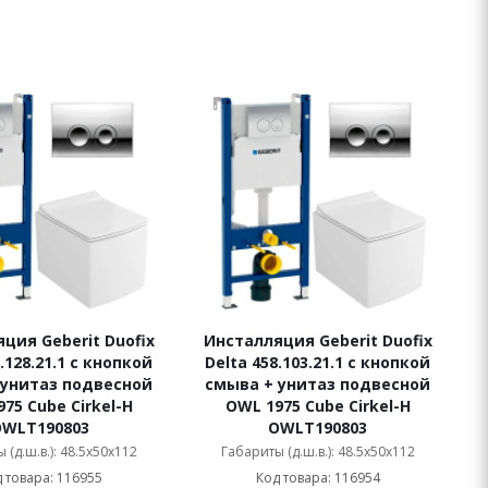
ция Geberit Duofix
Инсталляция Geberit Duofix
.128.21.1 с кнопкой
Delta 458.103.21.1 с кнопкой
 унитаз подвесной
смыва + унитаз подвесной
75 Cube Cirkel-H
OWL 1975 Cube Cirkel-H
OWLT190803
OWLT190803
 (д.ш.в.): 48.5x50x112
Габариты (д.ш.в.): 48.5x50x112
 товара: 116955
Код товара: 116954