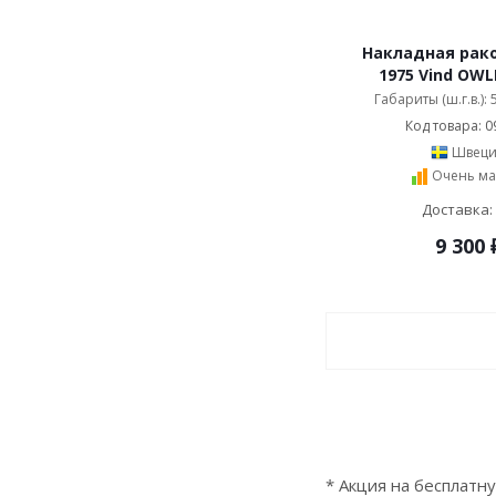
Накладная рак
1975 Vind OWL
Габариты (ш.г.в.):
Код товара: 0
Швеци
Очень ма
Доставка:
9 300
* Акция на бесплатн