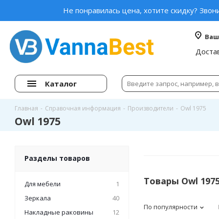
Не понравилась цена, хотите скидку? Звон
Ваш
Доста
Каталог
Главная
-
Справочная информация
-
Производители
-
Owl 1975
Owl 1975
Разделы товаров
Товары Owl 197
Для мебели
1
Зеркала
40
По популярности
Накладные раковины
12