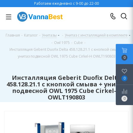
Работаем ежедневно с 9-00 до 22-00
Главная
-
Каталог
-
Унитазы
-
Унитаз с инсталляцией в комплекте
-
Owl 1975
-
Cube
-
Инсталляция Geberit Duofix Delta 458.128.21.1 с кнопкой смыва +
унитаз подвесной OWL 1975 Cube Cirkel-H OWLT190803
0
Инсталляция Geberit Duofix Delta
0
458.128.21.1 с кнопкой смыва + унитаз
подвесной OWL 1975 Cube Cirkel-H
OWLT190803
0