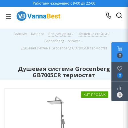
Работаем ежедневно с 9-00 до 22-00
Главная
-
Каталог
-
Все для душа
-
Душевые стойки
-
Grocenberg
-
Shower
-
Душевая система Grocenberg GB7005CR термостат
0
Душевая система Grocenberg
GB7005CR термостат
0
ХИТ ПРОДАЖ
0