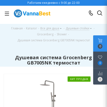
Работаем ежедневно с 9-00 до 22-00
Главная
-
Каталог
-
Все для душа
-
Душевые стойки
-
Grocenberg
-
Shower
-
Душевая система Grocenberg GB7005NK термостат
0
Душевая система Grocenberg
GB7005NK термостат
0
ХИТ ПРОДАЖ
0