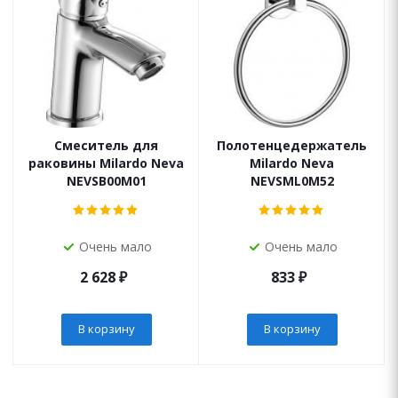
Смеситель для
Полотенцедержатель
раковины Milardo Neva
Milardo Neva
NEVSB00M01
NEVSML0M52
Очень мало
Очень мало
2 628
₽
833
₽
В корзину
В корзину