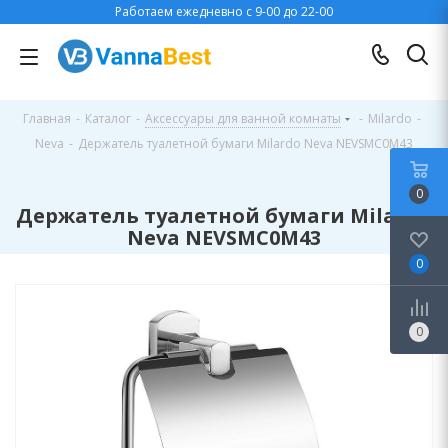
Работаем ежедневно с 9-00 до 22-00
Главная
-
Каталог
-
Аксессуары для ванной комнаты
-
Milardo
-
Neva
-
Держатель туалетной бумаги Milardo Neva NEVSMC0M43
0
Держатель туалетной бумаги Milardo
Neva NEVSMC0M43
0
0