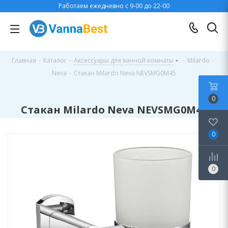
Работаем ежедневно с 9-00 до 22-00
Главная
-
Каталог
-
Аксессуары для ванной комнаты
-
Milardo
-
Neva
-
Стакан Milardo Neva NEVSMG0M45
0
Стакан Milardo Neva NEVSMG0M45
0
0