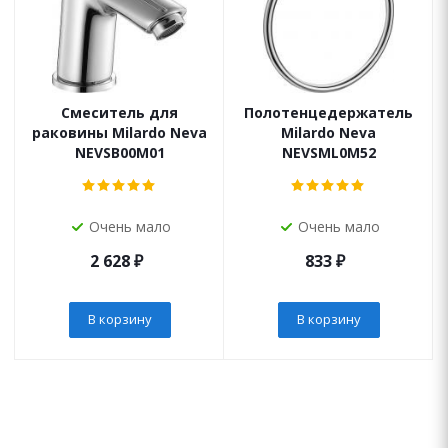
Смеситель для
Полотенцедержатель
раковины Milardo Neva
Milardo Neva
NEVSB00M01
NEVSML0M52
Очень мало
Очень мало
2 628
₽
833
₽
В корзину
В корзину