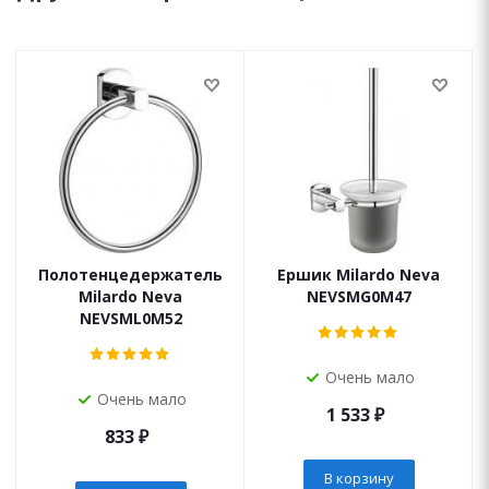
Полотенцедержатель
Ершик Milardo Neva
Milardo Neva
NEVSMG0M47
NEVSML0M52
Очень мало
Очень мало
1 533
₽
833
₽
В корзину