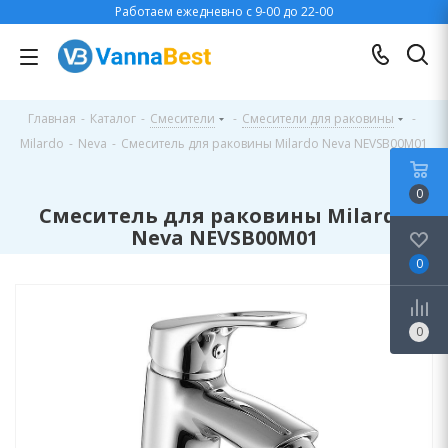
Работаем ежедневно с 9-00 до 22-00
Главная
-
Каталог
-
Смесители
-
Смесители для раковины
-
Milardo
-
Neva
-
Смеситель для раковины Milardo Neva NEVSB00M01
0
Смеситель для раковины Milardo
Neva NEVSB00M01
0
0