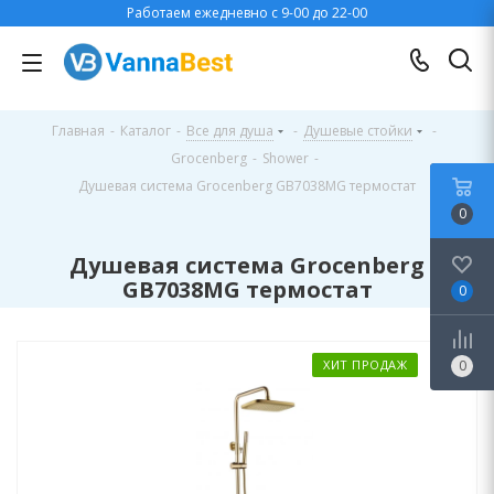
Работаем ежедневно с 9-00 до 22-00
Главная
-
Каталог
-
Все для душа
-
Душевые стойки
-
Grocenberg
-
Shower
-
Душевая система Grocenberg GB7038MG термостат
0
Душевая система Grocenberg
GB7038MG термостат
0
ХИТ ПРОДАЖ
0