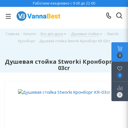
Работаем ежедневно с 9-00 до 22-00
Главная
-
Каталог
-
Все для душа
-
Душевые стойки
-
Stworki
-
Кронборг
-
Душевая стойка Stworki Кронборг KR-03cr
0
Душевая стойка Stworki Кронборг KR-
03cr
0
0