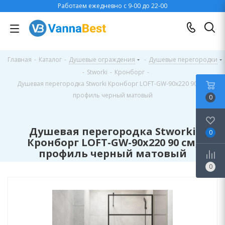
Работаем ежедневно с 9-00 до 22-00
Главная
-
Каталог
-
Душевые ограждения
-
Душевые перегородки
-
Stworki
-
Кронборг
-
Душевая перегородка Stworki Кронборг LOFT-GW-90х220 90 см,
профиль черный матовый
0
Душевая перегородка Stworki
0
Кронборг LOFT-GW-90х220 90 см,
профиль черный матовый
0