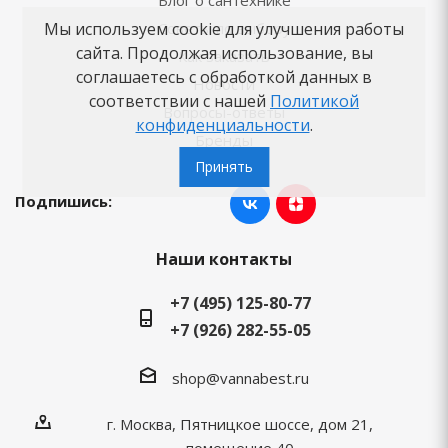
Блог о сантехнике
Мы используем cookie для улучшения работы
Советы по выбору
сайта. Продолжая использование, вы
Как заказать
соглашаетесь с обработкой данных в
Новости
соответствии с нашей
Политикой
Вопросы-ответы
конфиденциальности
.
Бренды
Принять
Подпишись:
Наши контакты
+7 (495) 125-80-77
+7 (926) 282-55-05
shop@vannabest.ru
г. Москва, Пятницкое шоссе, дом 21,
помещение 40