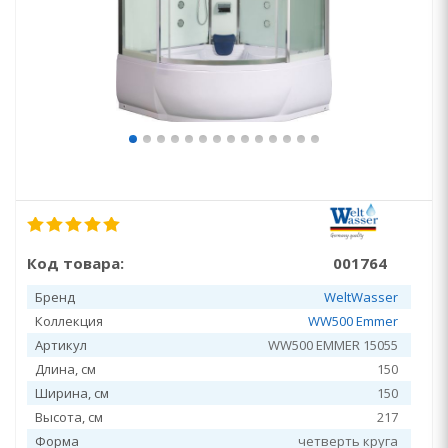
Код товара:
001764
Бренд
WeltWasser
Коллекция
WW500 Emmer
Артикул
WW500 EMMER 15055
Длина, см
150
Ширина, см
150
Высота, см
217
Форма
четверть круга