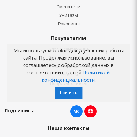
Смесители
Унитазы
Раковины
Покупателям
Блог о сантехнике
Мы используем cookie для улучшения работы
сайта. Продолжая использование, вы
Советы по выбору
соглашаетесь с обработкой данных в
Как заказать
соответствии с нашей
Политикой
Новости
конфиденциальности
.
Вопросы-ответы
Бренды
Принять
Подпишись:
Наши контакты