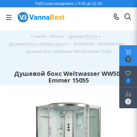
Работаем ежедневно с 9-00 до 22-00
Главная
-
Каталог
-
Душевые боксы
-
Душевые боксы четверть круга
-
WeltWasser
-
WW500 Emmer
-
Душевой бокс Weltwasser WW500 Emmer 15055
0
Душевой бокс Weltwasser WW500
Emmer 15055
0
0