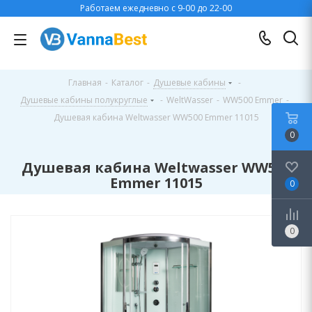
Работаем ежедневно с 9-00 до 22-00
Главная
-
Каталог
-
Душевые кабины
-
Душевые кабины полукруглые
-
WeltWasser
-
WW500 Emmer
-
Душевая кабина Weltwasser WW500 Emmer 11015
0
Душевая кабина Weltwasser WW500
Emmer 11015
0
0