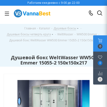
Работаем ежедневно с 9-00 до 22-00
Главная
-
Каталог
-
Душевые боксы
-
Душевые боксы четверть круга
-
WeltWasser
-
WW500 Emmer
-
Душевой бокс WeltWasser WW500 Emmer 15055-2 150х150х217
0
Душевой бокс WeltWasser WW500
Emmer 15055-2 150х150х217
0
0