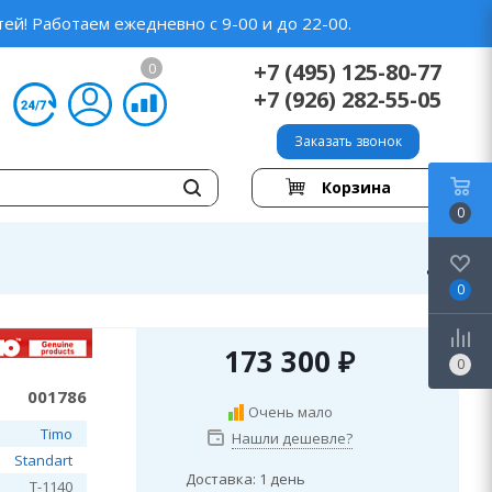
ей! Работаем ежедневно с 9-00 и до 22-00.
+7 (495) 125-80-77
0
+7 (926) 282-55-05
Заказать звонок
Корзина
0
0
173 300
₽
0
001786
Очень мало
Timo
Нашли дешевле?
Standart
Доставка: 1 день
T-1140