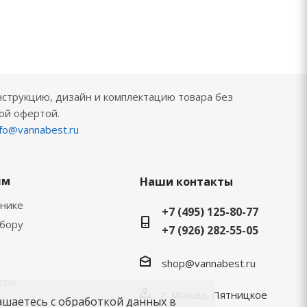
нструкцию, дизайн и комплектацию товара без
ой офертой.
nfo@vannabest.ru
ям
Наши контакты
хнике
+7 (495) 125-80-77
ыбору
+7 (926) 282-55-05
shop@vannabest.ru
еты
г. Москва, Пятницкое
ашаетесь с обработкой данных в