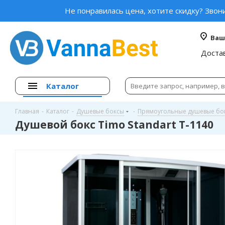
Не понравилась цена, хотите скидку? Звон
Ваш
Доста
Каталог
Главная
-
Каталог
-
Душевые боксы
-
Прямоугольные душевые бо
Душевой бокс Timo Standart T-1140