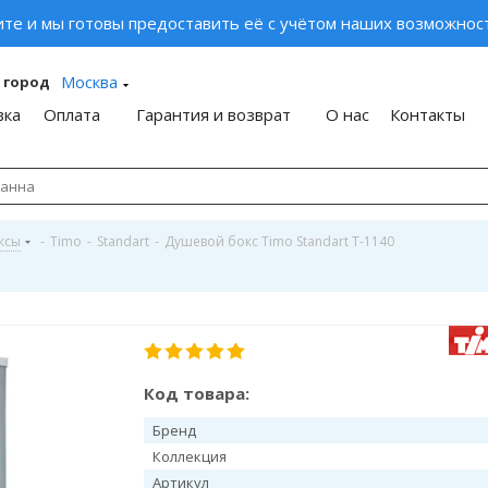
ите и мы готовы предоставить её с учётом наших возможност
Москва
 город
вка
Оплата
Гарантия и возврат
О нас
Контакты
ксы
-
Timo
-
Standart
-
Душевой бокс Timo Standart T-1140
Код товара:
Бренд
Коллекция
Артикул